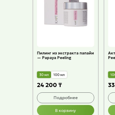
Пилинг из экстракта папайи
Акт
— Papaya Peeling
Pee
30 мл
100 мл
10
24 200 ₸
33
Подробнее
В корзину