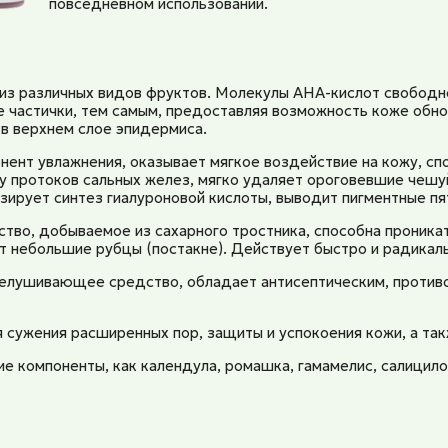
повседневном использовании.
из различных видов фруктов. Молекулы AHA-кислот свободн
 частички, тем самым, предоставляя возможность коже обно
 в верхнем слое эпидермиса.
ент увлажнения, оказывает мягкое воздействие на кожу, с
 протоков сальных желез, мягко удаляет ороговевшие чешуй
зирует синтез гиалуроновой кислоты, выводит пигментные пя
во, добываемое из сахарного тростника, способна проникат
 небольшие рубцы (постакне). Действует быстро и радикальн
елушивающее средство, обладает антисептическим, противо
 сужения расширенных пор, защиты и успокоения кожи, а та
ие компоненты, как календула, ромашка, гамамелис, салицило