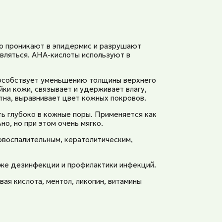
о проникают в эпидермис и разрушают
вляться. AHA-кислоты используют в
пособствует уменьшению толщины верхнего
ки кожи, связывает и удерживает влагу,
тна, выравнивает цвет кожных покровов.
ь глубоко в кожные поры. Применяется как
о, но при этом очень мягко.
воспалительным, кератолитическим,
кже дезинфекции и профилактики инфекций.
вая кислота, ментол, ликопин, витамины