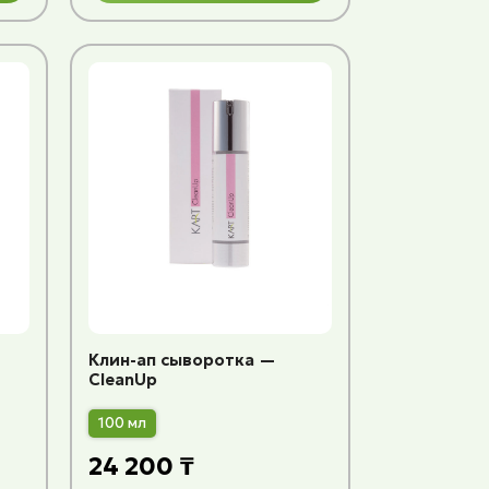
Клин-ап сыворотка —
CleanUp
100 мл
24 200 ₸