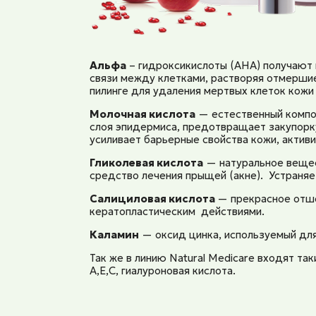
Альфа
– гидроксикислоты (AHA) получают 
связи между клетками, растворяя отмершие
пилинге для удаления мертвых клеток кожи
Молочная кислота
— естественный компон
слоя эпидермиса, предотвращает закупорку
усиливает барьерные свойства кожи, активи
Гликолевая кислота
— натуральное вещест
средство лечения прыщей (акне). Устраняет
Салициловая кислота
— прекрасное отш
кератопластическим действиями.
Каламин
— оксид цинка, используемый для
Так же в линию Natural Medicare входят так
А,Е,С, гиалуроновая кислота.