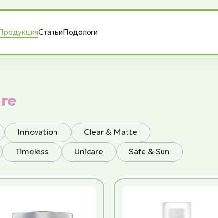
Продукция
Статьи
Подологи
are
Innovation
Сlear & Matte
Timeless
Unicare
Safe & Sun