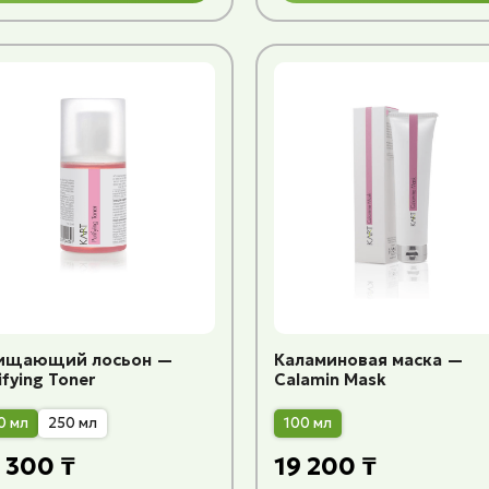
ищающий лосьон —
Каламиновая маска —
ifying Toner
Calamin Mask
0 мл
250 мл
100 мл
 300 ₸
19 200 ₸