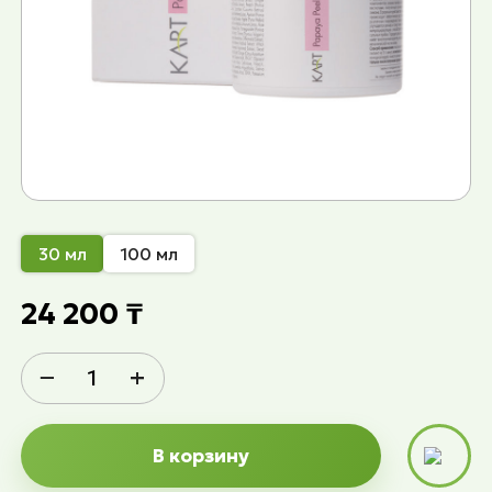
30 мл
100 мл
24 200 ₸
−
+
В корзину