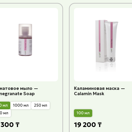
анатовое мыло —
Каламиновая маска —
megranate Soap
Calamin Mask
0 мл
1000 мл
250 мл
0 мл
100 мл
 300 ₸
19 200 ₸