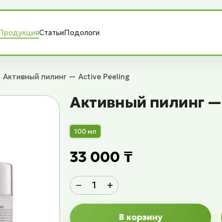
Продукция
Статьи
Подологи
Активный пилинг — Active Peeling
Активный пилинг — 
100 мл
33 000 ₸
−
+
В корзину