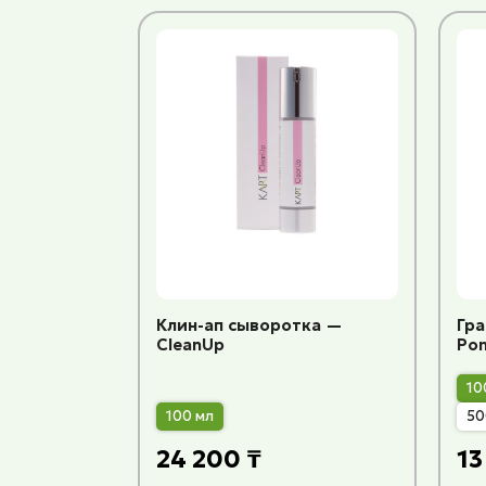
Клин-ап сыворотка —
Гр
CleanUp
Po
10
100 мл
50
24 200 ₸
13