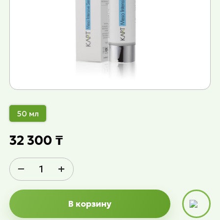
50 мл
32 300 ₸
−
+
В корзину