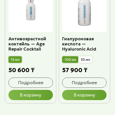
Антивозрастной
Гиалуроновая
коктейль — Age
кислота —
Repair Cocktail
Hyaluronic Acid
15 мл
100 мл
30 мл
50 600 ₸
57 900 ₸
Подробнее
Подробнее
В корзину
В корзину