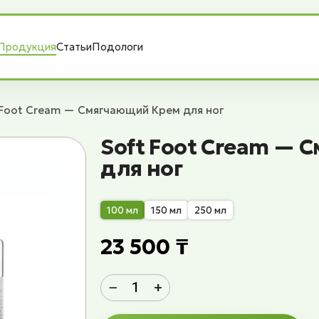
Продукция
Статьи
Подологи
 Foot Cream — Смягчающий Крем для ног
Soft Foot Cream —
для ног
100 мл
150 мл
250 мл
23 500 ₸
−
+