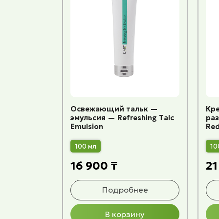
Освежающий тальк —
Кре
эмульсия — Refreshing Talc
ра
Emulsion
Red
100 мл
10
16 900 ₸
21
Подробнее
В корзину