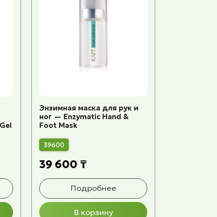
Энзимная маска для рук и
ног — Enzymatic Hand &
 Gel
Foot Mask
39600
39 600 ₸
Подробнее
В корзину