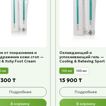
м от покраснения и
Охлаждающий и
здражения кожи стоп —
успокаивающий гель —
 & Itchy Foot Cream
Cooling & Relieving Sport
0 мл
100 мл
100 мл
 300 ₸
15 900 ₸
Подробнее
Подробнее
В корзину
В корзину