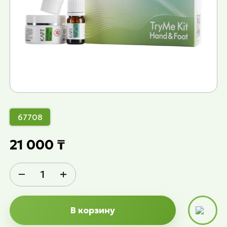
67708
21 000 ₸
−
+
В корзину