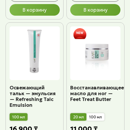
В корзину
В корзину
Освежающий
Восстанавливающее
тальк — эмульсия
масло для ног —
— Refreshing Talc
Feet Treat Butter
Emulsion
100 мл
20 мл
100 мл
16 900 ₸
11 000 ₸