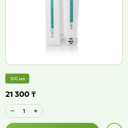
100 мл
21 300 ₸
−
+