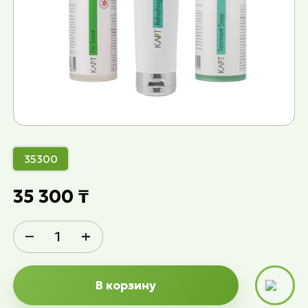
35300
35 300 ₸
−
+
В корзину