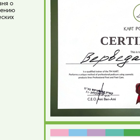
ня о
нению
еских