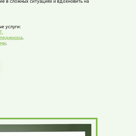
е в сложных ситуациях и вдохновить на
е услуги:
T.
 педикюра
.
ами
.