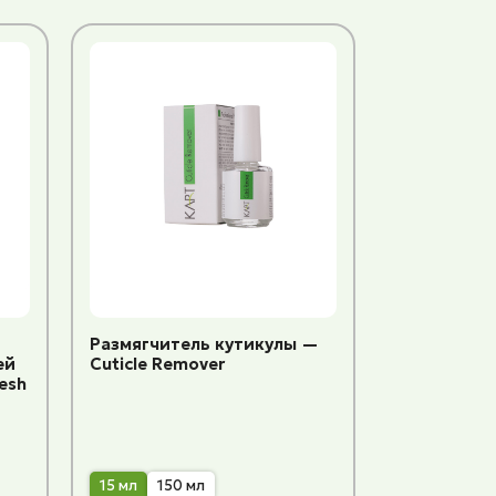
Размягчитель кутикулы —
ей
Cuticle Remover
esh
15 мл
150 мл