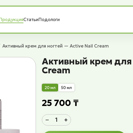
Продукция
Статьи
Подологи
Активный крем для ногтей — Active Nail Cream
Активный крем для н
Cream
20 мл
50 мл
25 700 ₸
−
+