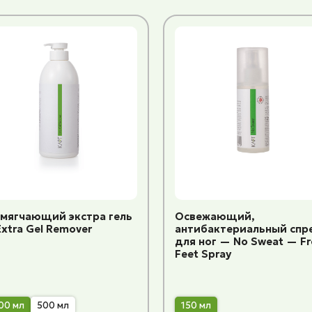
змягчающий экстра гель
Освежающий,
xtra Gel Remover
антибактериальный спр
для ног — No Sweat — Fr
Feet Spray
00 мл
500 мл
150 мл